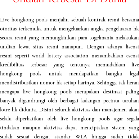
Live hongkong pools
menjalin sebuah kontrak resmi bersam
otoritas terkemuka untuk mengeluarkan angka pengeluaran hk
secara resmi yang memungkinkan para togelmania melakukan
undian lewat situs resmi manapun. Dengan adanya lisensi
resmi seperti world lottery association menambahkan esensi
kredibilitas terbesar yang tentunya memudahkan live
hongkong pools untuk mendapatkan bangku legal
mendistribusikan nomor hk setiap harinya. Sehingga tak heran
mengapa live hongkong pools merupakan destinasi paling
banyak digandrungi oleh berbagai kalangan pecinta taruhan
lotre hk didunia. Disini seluruh aktivitas dan manajemen akan
selalu diperhatikan oleh live hongkong pools agar segala
tindakan maupun aktivitas dapat menciptakan sistem yang
sudah sesuai dengan standar WLA hingga sudah tidak