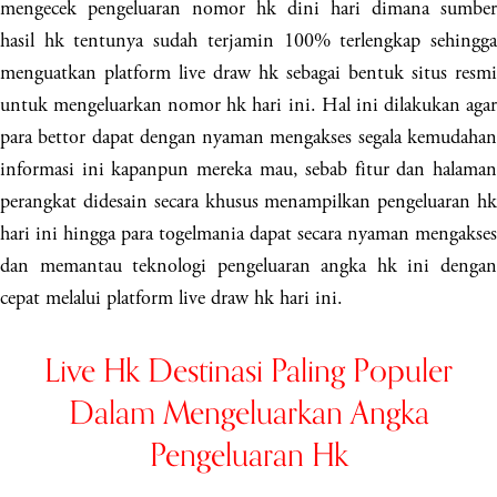
mengecek pengeluaran nomor hk dini hari dimana sumber
hasil hk tentunya sudah terjamin 100% terlengkap sehingga
menguatkan platform live draw hk sebagai bentuk situs resmi
untuk mengeluarkan nomor hk hari ini. Hal ini dilakukan agar
para bettor dapat dengan nyaman mengakses segala kemudahan
informasi ini kapanpun mereka mau, sebab fitur dan halaman
perangkat didesain secara khusus menampilkan pengeluaran hk
hari ini hingga para togelmania dapat secara nyaman mengakses
dan memantau teknologi pengeluaran angka hk ini dengan
cepat melalui platform live draw hk hari ini.
Live Hk Destinasi Paling Populer
Dalam Mengeluarkan Angka
Pengeluaran Hk