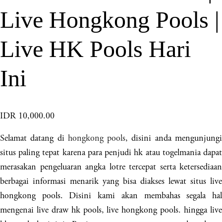
Live Hongkong Pools |
Live HK Pools Hari
Ini
IDR 10,000.00
Selamat datang di
hongkong pools
, disini anda mengunjung
situs paling tepat karena para penjudi hk atau togelmania dapat
merasakan pengeluaran angka lotre tercepat serta ketersediaan
berbagai informasi menarik yang bisa diakses lewat situs live
hongkong pools. Disini kami akan membahas segala hal
mengenai live draw hk pools, live hongkong pools. hingga live