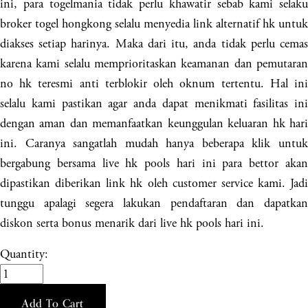
ini, para togelmania tidak perlu khawatir sebab kami selaku
broker togel hongkong selalu menyedia link alternatif hk untuk
diakses setiap harinya. Maka dari itu, anda tidak perlu cemas
karena kami selalu memprioritaskan keamanan dan pemutaran
no hk teresmi anti terblokir oleh oknum tertentu. Hal ini
selalu kami pastikan agar anda dapat menikmati fasilitas ini
dengan aman dan memanfaatkan keunggulan keluaran hk hari
ini. Caranya sangatlah mudah hanya beberapa klik untuk
bergabung bersama live hk pools hari ini para bettor akan
dipastikan diberikan link hk oleh customer service kami. Jadi
tunggu apalagi segera lakukan pendaftaran dan dapatkan
diskon serta bonus menarik dari live hk pools hari ini.
Quantity:
Add To Cart